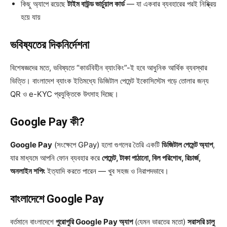
কিছু অ্যাপে রয়েছে
টাইম বাউন্ড ভার্চুয়াল কার্ড
— যা একবার ব্যবহারের পরই নিষ্ক্রিয়
হয়ে যায়
ভবিষ্যতের দিকনির্দেশনা
বিশেষজ্ঞদের মতে, ভবিষ্যতে “কার্ডবিহীন ব্যাংকিং”-ই হবে আধুনিক আর্থিক ব্যবস্থার
ভিত্তি। বাংলাদেশ ব্যাংক ইতিমধ্যে ডিজিটাল পেমেন্ট ইকোসিস্টেম গড়ে তোলার জন্য
QR ও e-KYC প্রযুক্তিকে উৎসাহ দিচ্ছে।
Google Pay কী?
Google Pay
(সংক্ষেপে GPay) হলো গুগলের তৈরি একটি
ডিজিটাল পেমেন্ট অ্যাপ
,
যার মাধ্যমে আপনি ফোন ব্যবহার করে
পেমেন্ট, টাকা পাঠানো, বিল পরিশোধ, রিচার্জ,
অনলাইন শপিং
ইত্যাদি করতে পারেন — খুব সহজ ও নিরাপদভাবে।
বাংলাদেশে Google Pay
বর্তমানে বাংলাদেশে
পুরোপুরি Google Pay অ্যাপ
(যেমন ভারতের মতো)
সরাসরি চালু