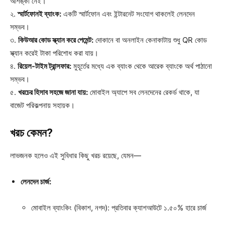
আশঙ্কা নেই।
২.
স্মার্টফোনই ব্যাংক:
একটি স্মার্টফোন এবং ইন্টারনেট সংযোগ থাকলেই লেনদেন
সম্ভব।
৩.
কিউআর কোড স্ক্যান করে পেমেন্ট:
দোকানে বা অনলাইন কেনাকাটায় শুধু QR কোড
স্ক্যান করেই টাকা পরিশোধ করা যায়।
৪.
রিয়েল-টাইম ট্রান্সফার:
মুহূর্তের মধ্যে এক ব্যাংক থেকে আরেক ব্যাংকে অর্থ পাঠানো
সম্ভব।
৫.
খরচের হিসাব সহজে জানা যায়:
মোবাইল অ্যাপে সব লেনদেনের রেকর্ড থাকে, যা
বাজেট পরিকল্পনায় সহায়ক।
খরচ কেমন?
লাভজনক হলেও এই সুবিধার কিছু খরচ রয়েছে, যেমন—
লেনদেন চার্জ:
মোবাইল ব্যাংকিং (বিকাশ, নগদ): প্রতিবার ক্যাশআউটে ১.৫০% হারে চার্জ