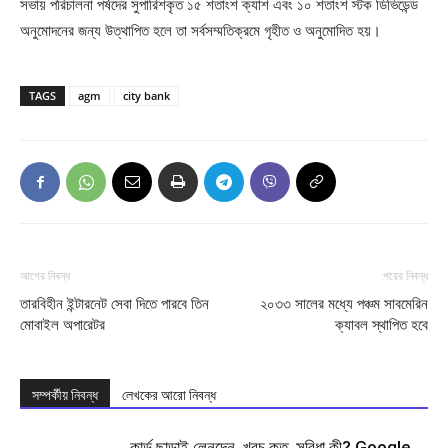
সভায় পরিচালনা পর্ষদের সুপারিশকৃত ১৫ শতাংশ ক্যাশ এবং ১০ শতাংশ স্টক ডিভিডেন্ড
অনুমোদনের জন্য উত্থাপিত হলে তা সর্বসম্মতিক্রমে গৃহীত ও অনুমোদিত হয়।
TAGS
agm
city bank
আগের নিবন্ধ
পরের নিবন্ধ
তারবিহীন ইন্টারনেট সেবা দিতে পারবে তিন
২০৩৩ সালের মধ্যে পঞ্চম সাবমেরিন
মোবাইল অপারেটর
ক্যাবল স্থাপিত হবে
সম্পর্কীয় নিবন্ধ
লেখকের আরো নিবন্ধ
কার্ড ছাড়াই লেনদেন, খরচ কত, সুবিধা কী? Google