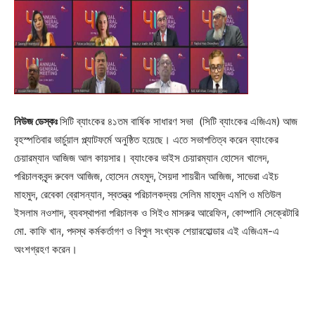
নিউজ ডেস্কঃ
সিটি ব্যাংকের ৪১তম বার্ষিক সাধারণ সভা (সিটি ব্যাংকের এজিএম) আজ
বৃহস্পতিবার ভার্চুয়াল প্ল্যাটফর্মে অনুষ্ঠিত হয়েছে। এতে সভাপতিত্ব করেন ব্যাংকের
চেয়ারম্যান আজিজ আল কায়সার। ব্যাংকের ভাইস চেয়ারম্যান হোসেন খালেদ,
পরিচালকবৃন্দ রুবেল আজিজ, হোসেন মেহমুদ, সৈয়দা শায়রীন আজিজ, সাভেরা এইচ
মাহমুদ, রেবেকা ব্রোসন্যান, স্বতন্ত্র পরিচালকদ্বয় সেলিম মাহমুদ এমপি ও মতিউল
ইসলাম নওশাদ, ব্যবস্থাপনা পরিচালক ও সিইও মাসরুর আরেফিন, কোম্পানি সেক্রেটারি
মো. কাফি খান, পদস্থ কর্মকর্তাগণ ও বিপুল সংখ্যক শেয়ারহোল্ডার এই এজিএম-এ
অংশগ্রহণ করেন।