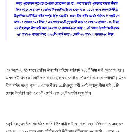
জন্য গ্রাহককে ব্যাংকে যাওয়ার প্রয়োজন হয় না। যথা সময়েই গ্রাহকরা তাদের বীমার
টাকা হাতে পেয়ে যান। জেনিথ ইসলামী লাইফের তথ্য মতে, ২০২২ সালে কোম্পানিটিতে
উত্থাপিত মোট বীমা দাবীর সংখ্যা ছিল ৯৯৬টি। এসব বীমা দাবীর অর্থের পরিমাণ ৫ কোটি ২৬
লাখ ১৩ হাজার ৩৮২ টাকা। এর মধ্যে ৪৬টি মৃত্যুদাবী বাবদ ৯৬ লাখ ৯৯ হাজার ১৭৮ টাকা;
৮৯ টি স্বাস্থ্য বীমা দাবী বাবদ ২৬ লাখ ২২ হাজার ৬৬৪ টাকা; ১০টি মেয়াদ উত্তীর্ণ দাবী বাবদ
২৪ লাখ ৮৮ হাজার টাকা; ৮২১টি এসবি বাবদ ৩ কোটি ৭২ লাখ ৩৩ হাজার ৬৩ টাকা।
এর আগে ২০২১ সালে জেনিথ ইসলামী লাইফে সর্বমোট ৭৪১টি বীমা দাবী উত্থাপন হয়।
এসব দাবী বাবদ ৩ কোটি ৭ লাখ ৩৩ হাজার ৩৯০ টাকা পরিশোধ করে কোম্পানিটি। এসব
বীমা দাবির মধ্যে গ্রুপ ও একক বীমার ৩৪টি মৃত্যু দাবী ২৭টি স্বাস্থ্য বীমা দাবী, ৫টি
মেয়াদ উত্তীর্ণ দাবী, ৬৩৩টি এসবি এবং ৪২টি সমর্পণ মূল্য ছিল।
চতুর্থ প্রজন্মের বীমা প্রতিষ্ঠান জেনিথ ইসলামী লাইফে গেলো বছর বিনিয়োগ বেড়েছে ৪৫
শতাংশ। ২০২২ সালে কোম্পানিটির মোট বিনিয়োগ দাঁড়িয়েছে ২৮ কোটি ২২ লাখ ৫৭