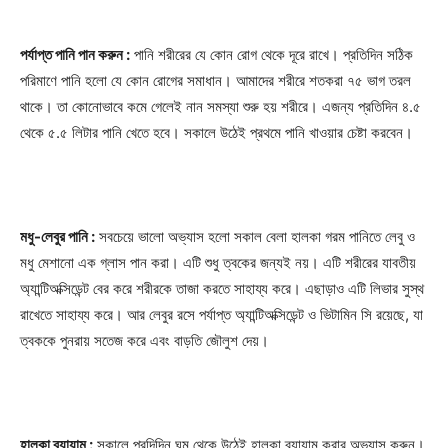
পর্যাপ্ত পানি পান করুন :
পানি শরীরের যে কোন রোগ থেকে দূরে রাখে। প্রতিদিন সঠিক
পরিমাণে পানি হলো যে কোন রোগের সমাধান। আমাদের শরীরে শতকরা ৭৫ ভাগ তরল
থাকে। তা কোনোভাবে কমে গেলেই নান সমস্যা শুরু হয় শরীরে। এজন্য প্রতিদিন ৪.৫
থেকে ৫.৫ লিটার পানি খেতে হবে। সকালে উঠেই প্রথমে পানি খাওয়ার চেষ্টা করবেন।
মধু-লেবুর পানি :
সবচেয়ে ভালো অভ্যাস হলো সকাল বেলা হালকা গরম পানিতে লেবু ও
মধু মেশানো এক গ্লাস পান করা। এটি শুধু ত্বকের জন্যই নয়। এটি শরীরের যাবতীয়
অ্যান্টিঅক্সিডেন্ট বের করে শরীরকে তাজা করতে সাহায্য করে। এছাড়াও এটি লিভার সুস্থ
রাখেতে সাহায্য করে। আর লেবুর রসে পর্যাপ্ত অ্যান্টিঅক্সিডেন্ট ও ভিটামিন সি রয়েছে, যা
ত্বককে পুনরায় সতেজ করে এবং বাড়তি জৌলুশ দেয়।
হালকা ব্যায়াম :
সকালে প্রদিদিন ঘুম থেকে উঠেই হালকা ব্যায়াম করার অভ্যাস করুন।