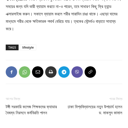
সময়ের জন্য যদি ভারী ব্যায়াম করতে না-ও পারেন, তবে সাধারণ কিছু ফ্রি হ্যান্ড
এক্সারসাইজ করুন। সকালে ব্যায়াম করলে শরীর সারাদিন চাঙা থাকে। এছাড়া ঘামের
মাধ্যমে শরীর থেকে ক্ষতিকারক পদার্থ বেরিয়ে যায়। ত্বকের সৌন্দর্যও বাড়াতে সাহায্য
করে।
TAGS
lifestyle
আগের নিবন্ধ
পরের নিবন্ধ
টঙ্গী সরকারি কলেজ শিক্ষকদের ক্যাডার
ঢাকা বিশ্ববিদ্যালয়ের নতুন উপাচার্য হলেন
বৈষম্য নিরসনে কর্মবিরতি পালন
ড. মাকসুদ কামাল