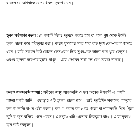
থাকলে তা আপনাকে রোদ থেকেও সুরক্ষা দেবে।
ত্বক পরিষ্কার করুন :
যে কাজটি দিনের প্রথমে করতে হবে তা হলো ঘুম থেকে উঠেই
ত্বক ভালো করে পরিষ্কার করা। কারণ ঘুমানোর সময় সারা রাত মুখে তেল-ময়লা জমতে
থাকে। তাই সকালে উঠে কোমল ফেসওয়াশ দিয়ে মুখমণ্ডল ভালো করে ধুয়ে ফেলুন।
এরপর হালকা ময়েশ্চারাইজার মাখুন। এতে দেখবেন সারা দিন বেশ সতেজ লাগছে।
ফল ও শাকসবজি খাওয়া :
শরীরের জন্য শাকসবজি ও ফল অনেক উপকারী এ কথাটা
আমরা সবাই জানি। এছাড়াও এটি ত্বকে ভালো রাখে। তাই প্রতিদিন সকালের নাস্তায়
ফল বা সবজি রাখার চেষ্টা করুন। ফল বা ফলের রস খেতে পারেন বা শাকসবজি পিষে গ্রিন
স্মুদি বা জুস বানিয়ে খেতে পারেন। এছাড়াও এটি ওজনকে নিয়ন্ত্রণে রাখে। এতে ত্বকও
হয়ে উঠে উজ্জ্বল।