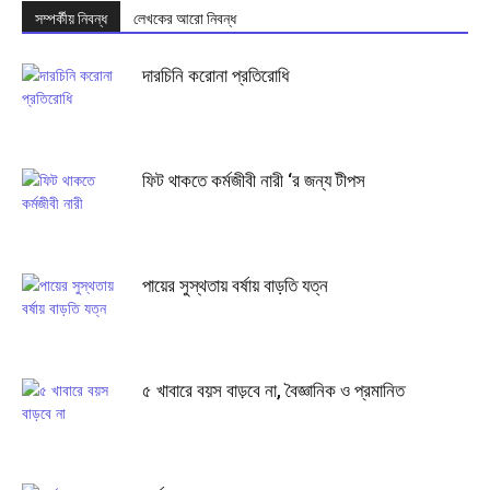
সম্পর্কীয় নিবন্ধ
লেখকের আরো নিবন্ধ
দারচিনি করোনা প্রতিরোধি
ফিট থাকতে কর্মজীবী নারী ‘র জন্য টীপস
পায়ের সুস্থতায় বর্ষায় বাড়তি যত্ন
৫ খাবারে বয়স বাড়বে না, বৈজ্ঞানিক ও প্রমানিত