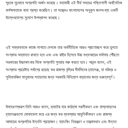
সূচকে দৃঢ়ভাবে অগ্রগতি অর্জন করেছে। মহামারী এই দীর্ঘ সময়ের শক্তিশালী অর্থনৈতিক
কর্মক্ষমতাকে বাধা গ্রস্ত করেছিল। তা সত্ত্বেও বাংলাদেশের অনুকূল জনসংখ্যা একটি
উল্লেখযোগ্য সুযোগ উপস্থাপন করেছে।
এই সম্ভাবনাকে কাজে লাগাতে দেশকে তার অর্থনীতিকে আরও প্রাণোচ্ছল করে তুলতে
সংস্কার অব্যাহত রাখতে হবে এবং এবং রাষ্ট্র হিসেবে উচ্চ মধ্যআয়ের মর্যাদায় পৌঁছতে
সরকারের উচ্চাকাংখার দিকে অগ্রগতি পুনরায় শুরু করতে হবে। আনন্দ বলেন, এই
সংস্কার প্রচেষ্টায় সর্বাগ্রে রয়েছে কর রাজস্ব বৃদ্ধির দীর্ঘদিনের চ্যালেঞ্জ, যা দরিদ্র ও
সুবিধাবঞ্চিত মানুষদের সহায়তার জন্য সরকারি বিনিয়োগ বাড়ানোর জন্য গুরুত্বপূর্ণ।
উদাহরণস্বরূপ তিনি আরও বলেন, ভ্যাটের হার কাঠামো সরলীকরণ এবং বাস্তবায়নের
চ্যালেঞ্জগুলো মোকাবেলা করে এর জন্য কর ব্যবস্থার আধুনিকীকরণ এবং রাজস্ব
আদায়ের অগ্রগতির উন্নতি প্রয়োজন। ব্যাংকিং নিয়ন্ত্রণ ও তত্ত্বাবধান এবং উন্নত