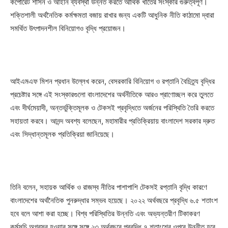
কর্পোরেট শাসন ও আইনি ব্যবস্থা উন্নত করতে আর্থিক খাতের সংস্কার গুরুত্বপূর্ণ।
শক্তিশালী অর্থনৈতিক কর্মক্ষমতা বজায় রাখার জন্য একটি আধুনিক নীতি কাঠামো দ্বারা
সমর্থিত উৎপাদনশীল বিনিয়োগও বৃদ্ধি প্রয়োজন।
আইএমএফ মিশন প্রধান উল্লেখ করেন, বেসরকারি বিনিয়োগ ও রপ্তানি বৈচিত্র্য বৃদ্ধির
প্রচেষ্টার সঙ্গে এই সংস্কারগুলো বাংলাদেশের অর্থনীতিকে আরও প্রাণোচ্ছল করে তুলতে
এবং দীর্ঘমেয়াদী, অন্তর্ভুক্তিমূলক ও টেকসই প্রবৃদ্ধিতে অর্জনের পরিস্থিতি তৈরি করতে
সহায়তা করবে। আনন্দ অবশ্য বলেছেন, মহামারীর প্রতিক্রিয়ায় বাংলাদেশ সরকার দ্রুত
এবং সিদ্ধান্তমূলক প্রতিক্রিয়া জানিয়েছে।
তিনি বলেন, সহায়ক আর্থিক ও রাজস্ব নীতির পাশাপাশি টেকসই রপ্তানি বৃদ্ধি কারণে
বাংলাদেশের অর্থনৈতিক পুনরুদ্ধার সম্ভব হয়েছে। ২০২২ অর্থবছরে প্রবৃদ্ধি ৬.৫ শতাংশ
হবে বলে আশা করা হচ্ছে। বিশ্ব পরিস্থিতির উন্নতি এবং অভ্যন্তরীণ টিকাকরণ
কর্মসূচি অগ্রসর হওয়ার সঙ্গে সঙ্গে ২৩ অর্থবছরে প্রবৃদ্ধি ৭ শতাংশের ওপরে উন্নীত হবে