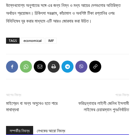
উল্লেখযোগ্য অনুপাতের সঙ্গে এর জন্য নিম্ন ও মধ্য আয়ের দেশগুলোর অতিরিক্ত
অর্থায়ন প্রয়োজন। চিকিৎসা সরঞ্জাম, কাঁচামাল ও অবশিষ্ট টিকা রপ্তানির ওপর
বিধিনিষেধ দূর করার মাধ্যমে এটি আরও জোরদার করা উচিত।
TAGS
economical
IMF
আগের নিবন্ধ
পরের নিবন্ধ
মাইগ্রেন বা অন্য অসুখেও হতে পারে
ফরিদুন্নাহার লাইলী জেনিথ ইসলামী
মাথাব্যথা
লাইফের চেয়ারম্যান পুনঃনির্বাচিত
সম্পর্কীয় নিবন্ধ
লেখকের আরো নিবন্ধ